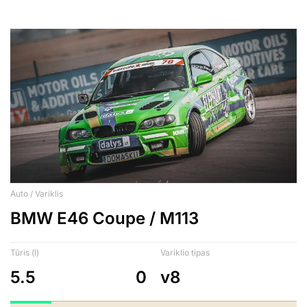
Auto / Variklis
BMW E46 Coupe / M113
Tūris (l)
Variklio tipas
5.5
0
v8