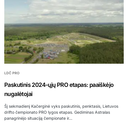
LDČ PRO
Paskutinis 2024-ųjų PRO etapas: paaiškėjo
nugalėtojai
Šį sekmadienį Kačerginė vyks paskutinis, penktasis, Lietuvos
drifto čempionato PRO lygos etapas. Gediminas Astralas
panagrinėjo situaciją čempionate ir…