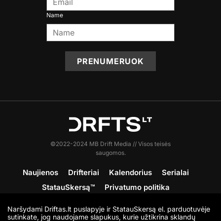
Name
PRENUMERUOK
©2022-2024 MB Drift Media // Visos teisės
saugomos.
Naujienos
Drifteriai
Kalendorius
Serialai
StatauSkersą™
Privatumo politika
Sąlygos ir nuostatos
Apie DRFTS
Kontaktai
Naršydami Driftas.lt puslapyje ir StatauSkersą el. parduotuvėje
Prisijunk
sutinkate, jog naudojame slapukus, kurie užtikrina sklandų