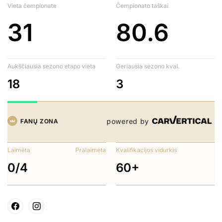
Vieta čempionate
Čempionato taškai
31
80.6
Aukščiausia sezono etapo vieta
Geriausia sezono kval.
18
3
powered by
FANŲ ZONA
Laimėta
Pralaimėta
Kvalifikacijos vidurkis
0/4
60+