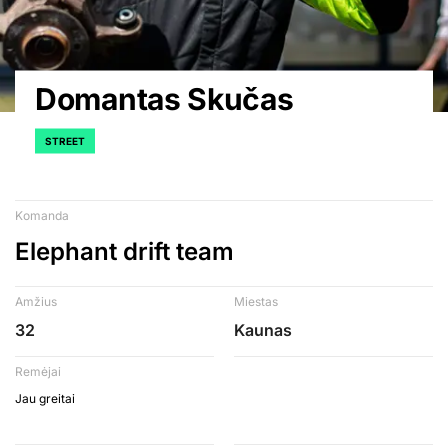
Domantas Skučas
STREET
Komanda
Elephant drift team
Amžius
Miestas
32
Kaunas
Remėjai
Jau greitai