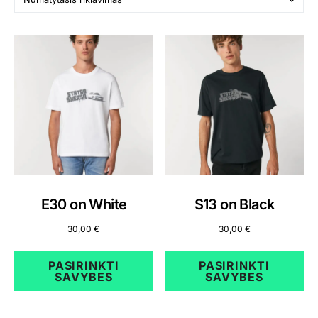
E30 on White
S13 on Black
30,00
€
30,00
€
PASIRINKTI
PASIRINKTI
SAVYBES
SAVYBES