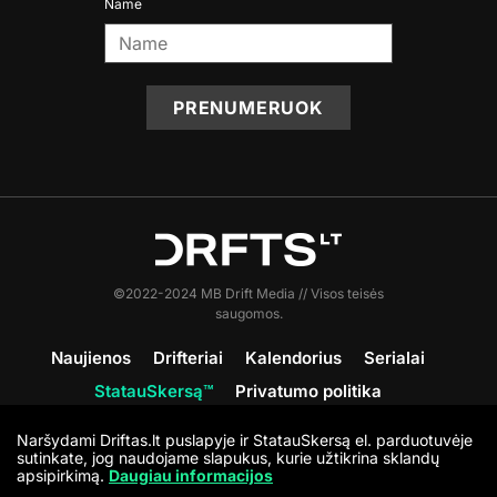
Name
PRENUMERUOK
©2022-2024 MB Drift Media // Visos teisės
saugomos.
Naujienos
Drifteriai
Kalendorius
Serialai
StatauSkersą™
Privatumo politika
Sąlygos ir nuostatos
Apie DRFTS
Kontaktai
Naršydami Driftas.lt puslapyje ir StatauSkersą el. parduotuvėje
Prisijunk
sutinkate, jog naudojame slapukus, kurie užtikrina sklandų
apsipirkimą.
Daugiau informacijos