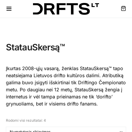
StatauSkersą™
Įkurtas 2008-ųjų vasarą, ženklas StatauSkersą™ tapo
neatsiejama Lietuvos drifto kultūros dalimi. Atributiką
galima buvo įsigyti išskirtinai tik Driftingo Čempionato
metu. Po daugiau nei 12 metų, StatauSkersą žengia į
internetus ir vėl tampa prieinamas ne tik ‘dorifto’
grynuoliams, bet ir visiems drifto fanams.
Rodomi visi rezultatai: 4