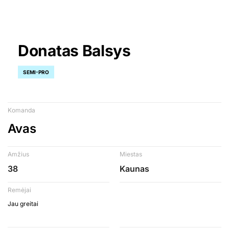
Donatas Balsys
SEMI-PRO
Komanda
Avas
Amžius
Miestas
38
Kaunas
Remėjai
Jau greitai