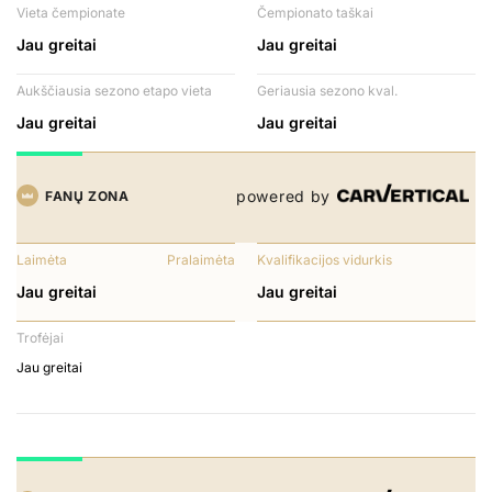
Vieta čempionate
Čempionato taškai
Jau greitai
Jau greitai
Aukščiausia sezono etapo vieta
Geriausia sezono kval.
Jau greitai
Jau greitai
powered by
FANŲ ZONA
Laimėta
Pralaimėta
Kvalifikacijos vidurkis
Jau greitai
Jau greitai
Trofėjai
Jau greitai