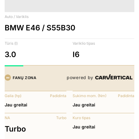
Auto / Variklis
BMW E46 / S55B30
Tūris (l)
Variklio tipas
3.0
I6
powered by
FANŲ ZONA
Galia (hp)
Padidinta
Sukimo mom. (Nm)
Padidinta
Jau greitai
Jau greitai
NA
Turbo
Kuro tipas
Jau greitai
Turbo