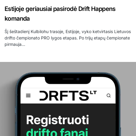
Estijoje geriausiai pasirodė Drift Happens
komanda
Šį šeštadienį Kulbilohu trasoje, Estijoje, vyko ketvirtasis Lietuvos
drifto čempionato PRO lygos etapas. Po trijų etapų čempionate
pirmauja…