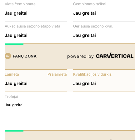
Vieta čempionate
Čempionato taškai
Jau greitai
Jau greitai
Aukščiausia sezono etapo vieta
Geriausia sezono kval.
Jau greitai
Jau greitai
powered by
FANŲ ZONA
Laimėta
Pralaimėta
Kvalifikacijos vidurkis
Jau greitai
Jau greitai
Trofėjai
Jau greitai