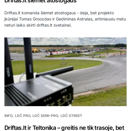
Driftas.lt šiemet atostogaus
Driftas.lt komanda šiemet atostogaus - deja, bet projekto
įkūrėjai Tomas Groozdas ir Gediminas Astralas, artimiausiu metu
neturi laiko skirti driftas.lt svetainei.
INFO
LDČ PRO
LDČ SEMI-PRO
LDČ STREET
Driftas.lt ir Teltonika – greitis ne tik trasoje, bet