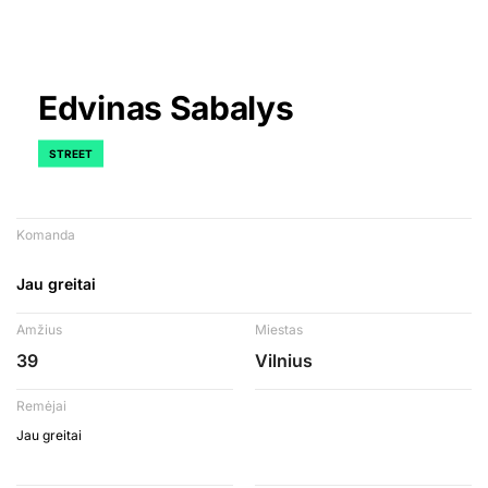
Edvinas Sabalys
STREET
Komanda
Jau greitai
Amžius
Miestas
39
Vilnius
Remėjai
Jau greitai