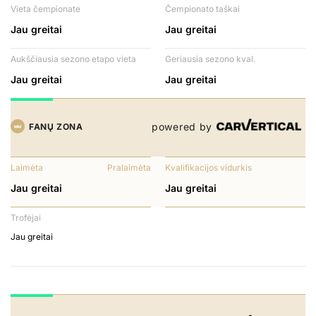
Vieta čempionate
Čempionato taškai
Jau greitai
Jau greitai
Aukščiausia sezono etapo vieta
Geriausia sezono kval.
Jau greitai
Jau greitai
powered by
FANŲ ZONA
Laimėta
Pralaimėta
Kvalifikacijos vidurkis
Jau greitai
Jau greitai
Trofėjai
Jau greitai