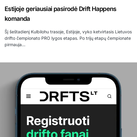
Estijoje geriausiai pasirodė Drift Happens
komanda
Šį šeštadienį Kulbilohu trasoje, Estijoje, vyko ketvirtasis Lietuvos
drifto čempionato PRO lygos etapas. Po trijų etapų čempionate
pirmauja…