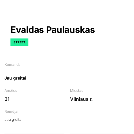
Evaldas Paulauskas
STREET
Komanda
Jau greitai
Amžius
Miestas
31
Vilniaus r.
Remėjai
Jau greitai