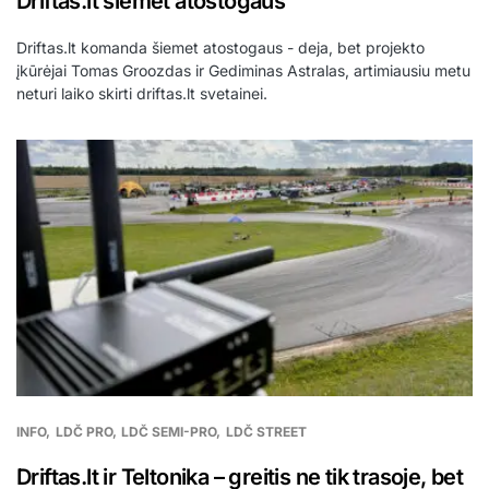
Driftas.lt šiemet atostogaus
Driftas.lt komanda šiemet atostogaus - deja, bet projekto
įkūrėjai Tomas Groozdas ir Gediminas Astralas, artimiausiu metu
neturi laiko skirti driftas.lt svetainei.
INFO
LDČ PRO
LDČ SEMI-PRO
LDČ STREET
Driftas.lt ir Teltonika – greitis ne tik trasoje, bet