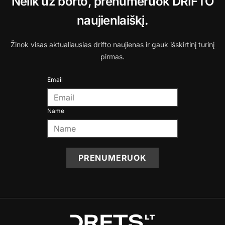
Nelik už borto, prenumeruok DRIFTO
naujienlaiškį.
Žinok visas aktualiausias drifto naujienas ir gauk išskirtinį turinį
pirmas.
Email
Name
PRENUMERUOK