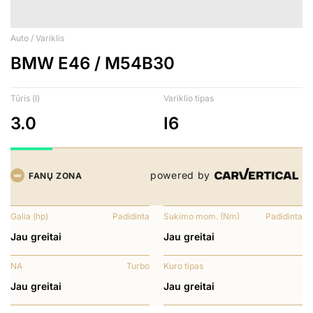
Auto / Variklis
BMW E46 / M54B30
Tūris (l)
Variklio tipas
3.0
I6
powered by
FANŲ ZONA
Galia (hp)
Padidinta
Sukimo mom. (Nm)
Padidinta
Jau greitai
Jau greitai
NA
Turbo
Kuro tipas
Jau greitai
Jau greitai