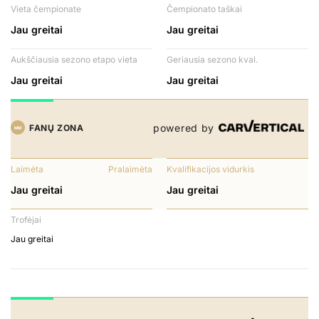
Vieta čempionate
Čempionato taškai
Jau greitai
Jau greitai
Aukščiausia sezono etapo vieta
Geriausia sezono kval.
Jau greitai
Jau greitai
powered by
FANŲ ZONA
Laimėta
Pralaimėta
Kvalifikacijos vidurkis
Jau greitai
Jau greitai
Trofėjai
Jau greitai