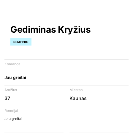
Gediminas Kryžius
SEMI-PRO
Komanda
Jau greitai
Amžius
Miestas
37
Kaunas
Remėjai
Jau greitai