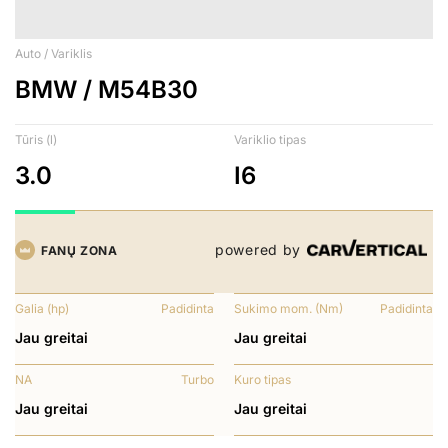
Auto / Variklis
BMW / M54B30
Tūris (l)
Variklio tipas
3.0
I6
powered by
FANŲ ZONA
Galia (hp)
Padidinta
Sukimo mom. (Nm)
Padidinta
Jau greitai
Jau greitai
NA
Turbo
Kuro tipas
Jau greitai
Jau greitai