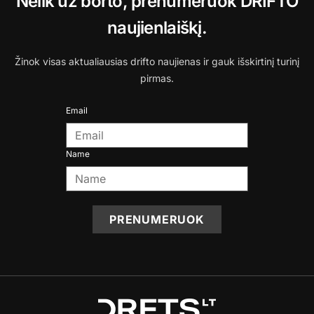
Nelik už borto, prenumeruok DRIFTO
naujienlaiškį.
Žinok visas aktualiausias drifto naujienas ir gauk išskirtinį turinį
pirmas.
Email
Name
PRENUMERUOK