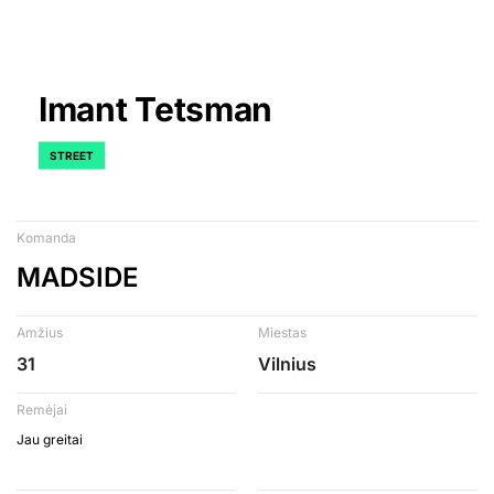
Imant Tetsman
STREET
Komanda
MADSIDE
Amžius
Miestas
31
Vilnius
Remėjai
Jau greitai