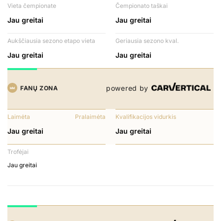
Vieta čempionate
Čempionato taškai
Jau greitai
Jau greitai
Aukščiausia sezono etapo vieta
Geriausia sezono kval.
Jau greitai
Jau greitai
powered by
FANŲ ZONA
Laimėta
Pralaimėta
Kvalifikacijos vidurkis
Jau greitai
Jau greitai
Trofėjai
Jau greitai