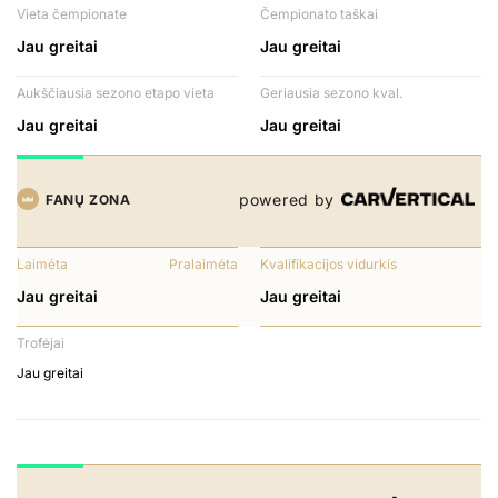
Vieta čempionate
Čempionato taškai
Jau greitai
Jau greitai
Aukščiausia sezono etapo vieta
Geriausia sezono kval.
Jau greitai
Jau greitai
powered by
FANŲ ZONA
Laimėta
Pralaimėta
Kvalifikacijos vidurkis
Jau greitai
Jau greitai
Trofėjai
Jau greitai