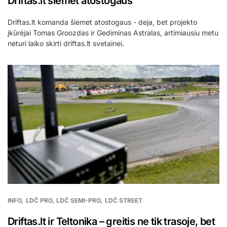
Driftas.lt šiemet atostogaus
Driftas.lt komanda šiemet atostogaus - deja, bet projekto
įkūrėjai Tomas Groozdas ir Gediminas Astralas, artimiausiu metu
neturi laiko skirti driftas.lt svetainei.
INFO
LDČ PRO
LDČ SEMI-PRO
LDČ STREET
Driftas.lt ir Teltonika – greitis ne tik trasoje, bet