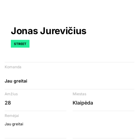
Jonas Jurevičius
STREET
Komanda
Jau greitai
Amžius
Miestas
28
Klaipėda
Remėjai
Jau greitai