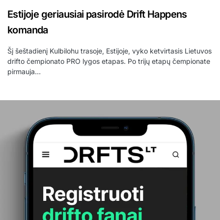
Estijoje geriausiai pasirodė Drift Happens
komanda
Šį šeštadienį Kulbilohu trasoje, Estijoje, vyko ketvirtasis Lietuvos
drifto čempionato PRO lygos etapas. Po trijų etapų čempionate
pirmauja…