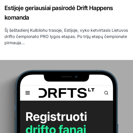
Estijoje geriausiai pasirodė Drift Happens
komanda
Šį šeštadienį Kulbilohu trasoje, Estijoje, vyko ketvirtasis Lietuvos
drifto čempionato PRO lygos etapas. Po trijų etapų čempionate
pirmauja…