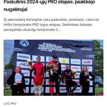
Paskutinis 2024-ųjų PRO etapas: paaiškėjo
nugalėtojai
Šį sekmadienį Kačerginė vyks paskutinis, penktasis, Lietuvos
drifto čempionato PRO lygos etapas. Gediminas Astralas
panagrinėjo situaciją čempionate ir…
LDČ PRO