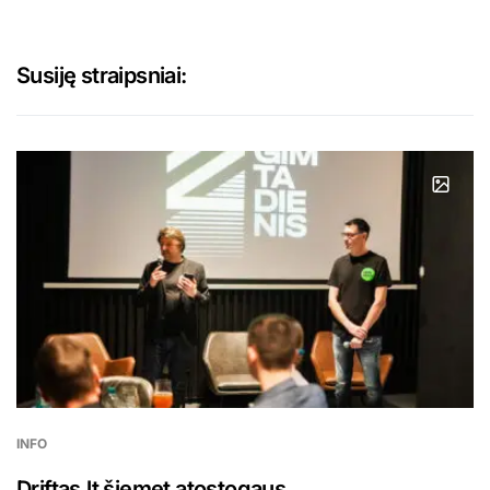
Susiję straipsniai:
INFO
Driftas.lt šiemet atostogaus