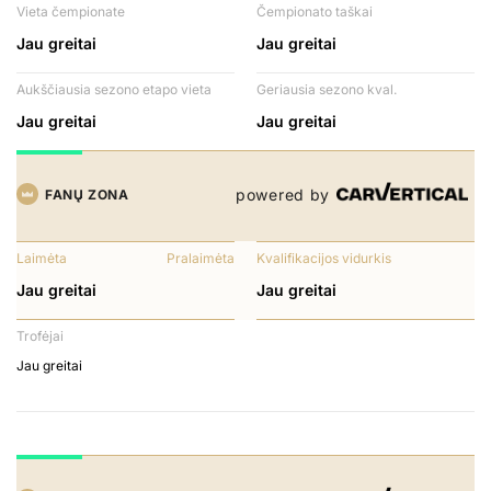
Vieta čempionate
Čempionato taškai
Jau greitai
Jau greitai
Aukščiausia sezono etapo vieta
Geriausia sezono kval.
Jau greitai
Jau greitai
powered by
FANŲ ZONA
Laimėta
Pralaimėta
Kvalifikacijos vidurkis
Jau greitai
Jau greitai
Trofėjai
Jau greitai