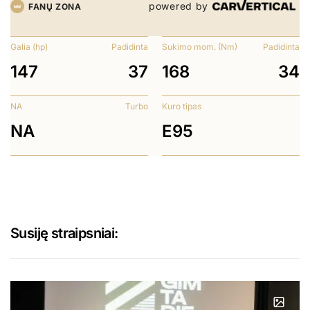
powered by
FANŲ ZONA
Galia (hp)
Padidinta
Sukimo mom. (Nm)
Padidinta
147
37
168
34
NA
Turbo
Kuro tipas
NA
E95
Susiję straipsniai: