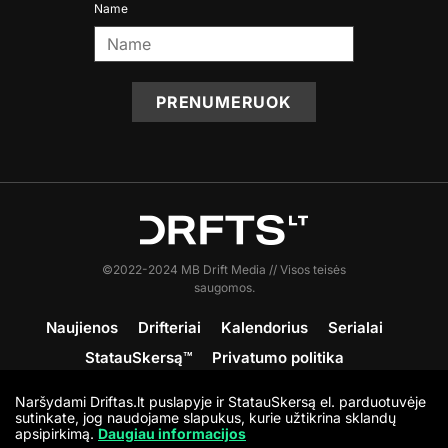
Name
PRENUMERUOK
©2022-2024 MB Drift Media // Visos teisės
saugomos.
Naujienos
Drifteriai
Kalendorius
Serialai
StatauSkersą™
Privatumo politika
Sąlygos ir nuostatos
Apie DRFTS
Kontaktai
Naršydami Driftas.lt puslapyje ir StatauSkersą el. parduotuvėje
Prisijunk
sutinkate, jog naudojame slapukus, kurie užtikrina sklandų
apsipirkimą.
Daugiau informacijos