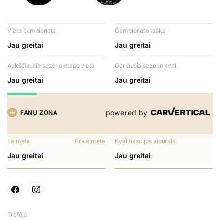
Vieta čempionate
Čempionato taškai
Jau greitai
Jau greitai
Aukščiausia sezono etapo vieta
Geriausia sezono kval.
Jau greitai
Jau greitai
powered by
FANŲ ZONA
Laimėta
Pralaimėta
Kvalifikacijos vidurkis
Jau greitai
Jau greitai
Trofėjai