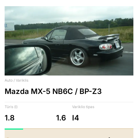
Auto / Variklis
Mazda MX-5 NB6C / BP-Z3
Tūris (l)
Variklio tipas
1.8
1.6
I4