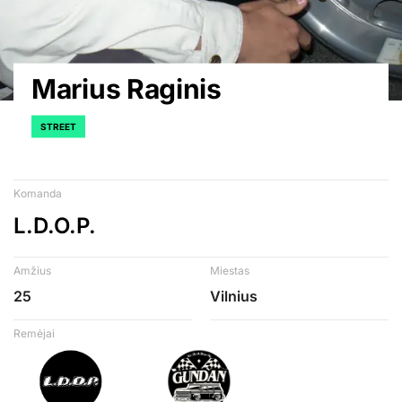
Marius Raginis
STREET
Komanda
L.D.O.P.
Amžius
Miestas
25
Vilnius
Remėjai