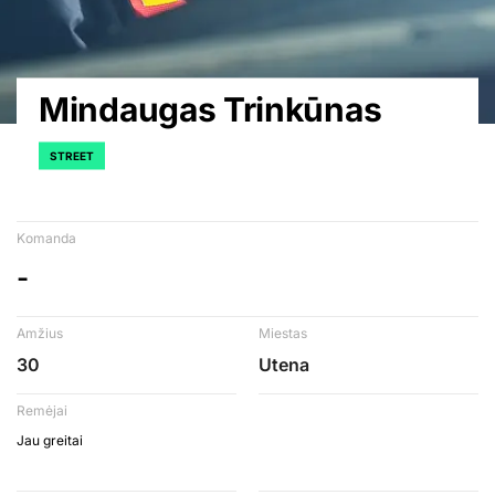
Mindaugas Trinkūnas
STREET
Komanda
-
Amžius
Miestas
30
Utena
Remėjai
Jau greitai