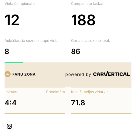
Vieta čempionate
Čempionato taškai
12
188
Aukščiausia sezono etapo vieta
Geriausia sezono kval.
8
86
powered by
FANŲ ZONA
Laimėta
Pralaimėta
Kvalifikacijos vidurkis
4:4
71.8