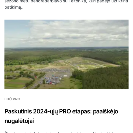
sezono metu bendradarbiavo su Teltonika, kuri padėjo užtikrinti
patikimą…
LDČ PRO
Paskutinis 2024-ųjų PRO etapas: paaiškėjo
nugalėtojai