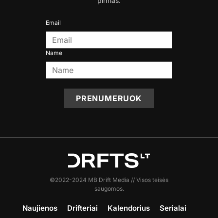
pirmas.
Email
Name
PRENUMERUOK
©2022-2024 MB Drift Media // Visos teisės
saugomos.
Naujienos
Drifteriai
Kalendorius
Serialai