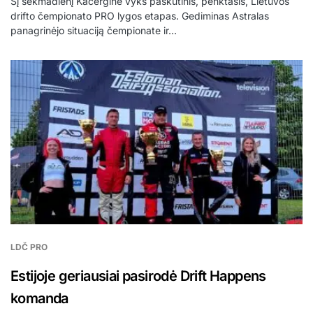
Šį sekmadienį Kačerginė vyks paskutinis, penktasis, Lietuvos
drifto čempionato PRO lygos etapas. Gediminas Astralas
panagrinėjo situaciją čempionate ir…
LDČ PRO
Estijoje geriausiai pasirodė Drift Happens
komanda