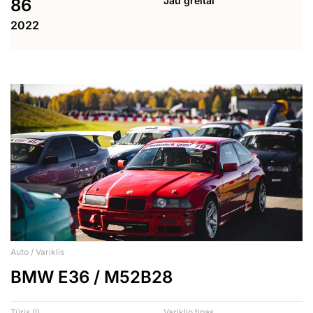
Jau greitai
86
2022
Auto / Variklis
BMW E36 / M52B28
Tūris (l)
Variklio tipas