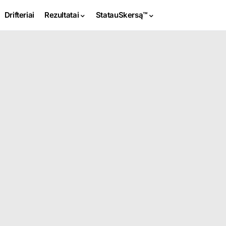
Drifteriai
Rezultatai
StatauSkersą™