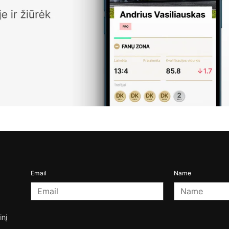
Email
Name
inį