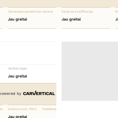
Geriausias pasiekimas sezone
Karjeros kvalifikacija
R
Jau greitai
Jau greitai
J
Variklio tipas
Jau greitai
powered by
ta
Sukimo mom. (Nm)
Padidinta
Jau greitai