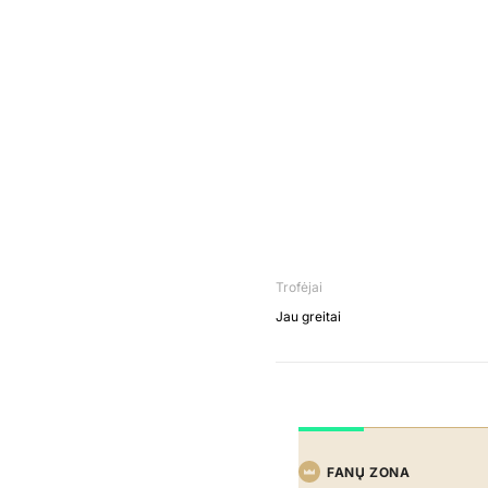
Trofėjai
Jau greitai
FANŲ ZONA