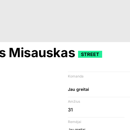
s Misauskas
STREET
Komanda
Jau greitai
Amžius
31
Remėjai
Jau greitai