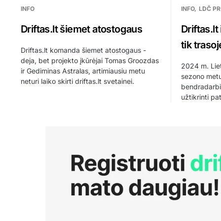
INFO
INFO
LDČ PR
Driftas.lt šiemet atostogaus
Driftas.lt
tik trasoj
Driftas.lt komanda šiemet atostogaus -
deja, bet projekto įkūrėjai Tomas Groozdas
2024 m. Lie
ir Gediminas Astralas, artimiausiu metu
sezono metu 
neturi laiko skirti driftas.lt svetainei.
bendradarbia
užtikrinti p