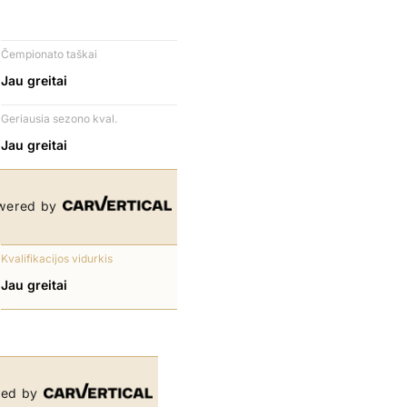
Čempionato taškai
Jau greitai
Geriausia sezono kval.
Jau greitai
wered by
Kvalifikacijos vidurkis
Jau greitai
ed by