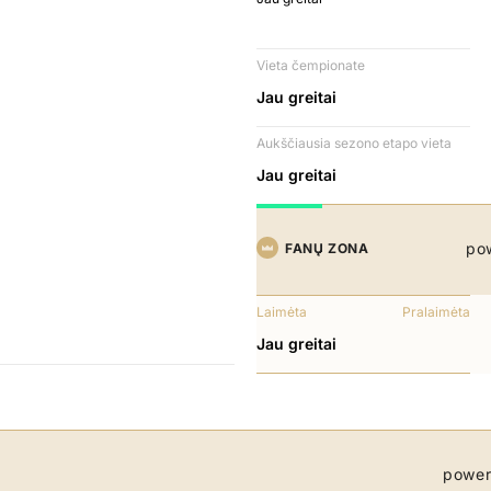
Vieta čempionate
Jau greitai
Aukščiausia sezono etapo vieta
Jau greitai
po
FANŲ ZONA
Laimėta
Pralaimėta
Jau greitai
power