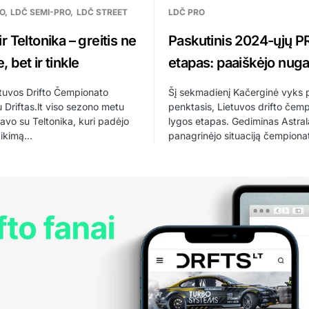
O
LDČ SEMI-PRO
LDČ STREET
LDČ PRO
 ir Teltonika – greitis ne
Paskutinis 2024-ųjų P
e, bet ir tinkle
etapas: paaiškėjo nuga
tuvos Drifto Čempionato
Šį sekmadienį Kačerginė vyks p
Driftas.lt viso sezono metu
penktasis, Lietuvos drifto če
vo su Teltonika, kuri padėjo
lygos etapas. Gediminas Astral
atikimą…
panagrinėjo situaciją čempiona