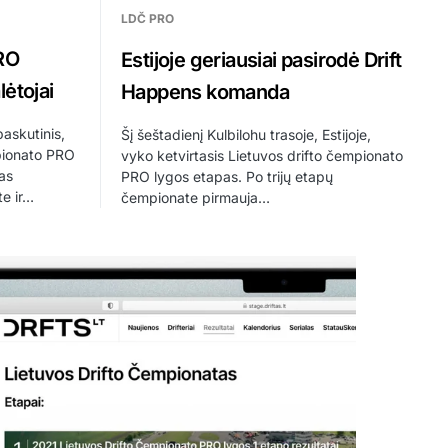
LDČ PRO
RO
Estijoje geriausiai pasirodė Drift
lėtojai
Happens komanda
askutinis,
Šį šeštadienį Kulbilohu trasoje, Estijoje,
mpionato PRO
vyko ketvirtasis Lietuvos drifto čempionato
as
PRO lygos etapas. Po trijų etapų
te ir…
čempionate pirmauja…