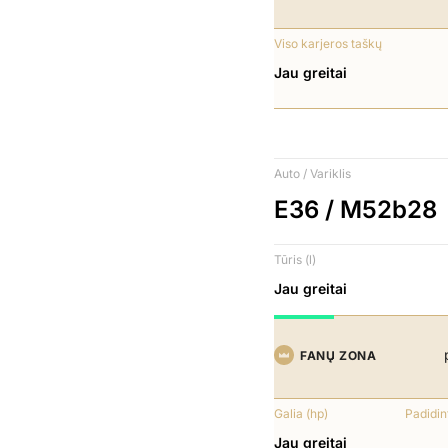
Viso karjeros taškų
Jau greitai
Auto / Variklis
E36 / M52b28
Tūris (l)
Jau greitai
FANŲ ZONA
Galia (hp)
Padidin
Jau greitai