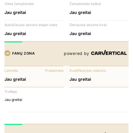
Vieta čempionate
Čempionato taškai
Jau greitai
Jau greitai
Aukščiausia sezono etapo vieta
Geriausia sezono kval.
Jau greitai
Jau greitai
powered by
FANŲ ZONA
Laimėta
Pralaimėta
Kvalifikacijos vidurkis
Jau greitai
Jau greitai
Trofėjai
Jau greitai