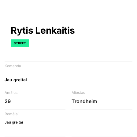
Rytis Lenkaitis
STREET
Komanda
Jau greitai
Amžius
Miestas
29
Trondheim
Remėjai
Jau greitai