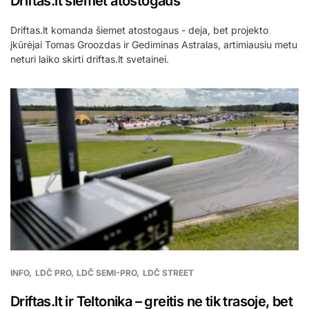
Driftas.lt šiemet atostogaus
Driftas.lt komanda šiemet atostogaus - deja, bet projekto
įkūrėjai Tomas Groozdas ir Gediminas Astralas, artimiausiu metu
neturi laiko skirti driftas.lt svetainei.
INFO
LDČ PRO
LDČ SEMI-PRO
LDČ STREET
Driftas.lt ir Teltonika – greitis ne tik trasoje, bet