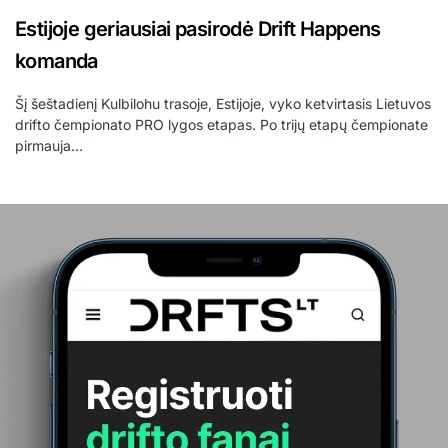
Estijoje geriausiai pasirodė Drift Happens
komanda
Šį šeštadienį Kulbilohu trasoje, Estijoje, vyko ketvirtasis Lietuvos
drifto čempionato PRO lygos etapas. Po trijų etapų čempionate
pirmauja…