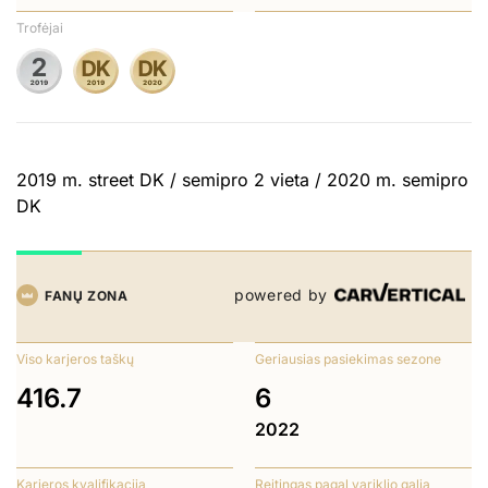
Trofėjai
2019 m. street DK / semipro 2 vieta / 2020 m. semipro
DK
powered by
FANŲ ZONA
Viso karjeros taškų
Geriausias pasiekimas sezone
416.7
6
2022
Karjeros kvalifikacija
Reitingas pagal variklio galią