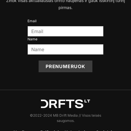
Žinok visas aktualiausias drifto naujienas ir gauk išskirtinį turinį
pirmas.
Email
Name
PRENUMERUOK
©2022-2024 MB Drift Media // Visos teisės
saugomos.