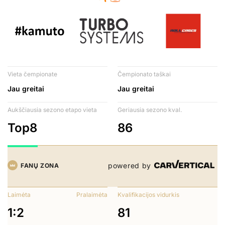
Vieta čempionate
Čempionato taškai
Jau greitai
Jau greitai
Aukščiausia sezono etapo vieta
Geriausia sezono kval.
Top8
86
powered by
FANŲ ZONA
Laimėta
Pralaimėta
Kvalifikacijos vidurkis
1:2
81