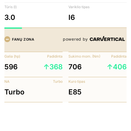
Tūris (l)
Variklio tipas
3.0
I6
powered by
FANŲ ZONA
Galia (hp)
Padidinta
Sukimo mom. (Nm)
Padidinta
596
↑368
706
↑406
NA
Turbo
Kuro tipas
Turbo
E85