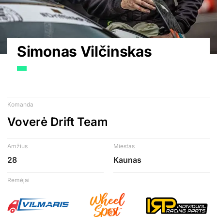
Simonas Vilčinskas
Komanda
Voverė Drift Team
Amžius
Miestas
28
Kaunas
Remėjai