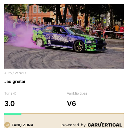
Auto / Variklis
Jau greitai
Tūris (l)
Variklio tipas
3.0
V6
powered by
FANŲ ZONA