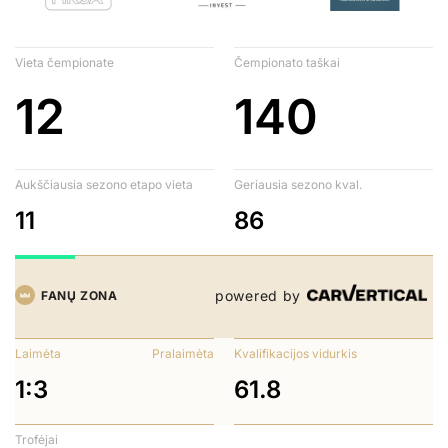
Vieta čempionate
Čempionato taškai
12
140
Aukščiausia sezono etapo vieta
Geriausia sezono kval.
11
86
powered by
FANŲ ZONA
Laimėta
Pralaimėta
Kvalifikacijos vidurkis
1:3
61.8
Trofėjai