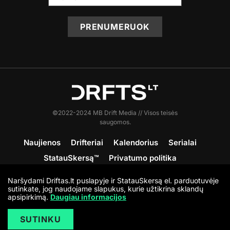
PRENUMERUOK
©2022-2024 MB Drift Media // Visos teisės
saugomos.
Naujienos
Drifteriai
Kalendorius
Serialai
StatauSkersą™
Privatumo politika
Sąlygos ir nuostatos
Apie DRFTS
Kontaktai
Naršydami Driftas.lt puslapyje ir StatauSkersą el. parduotuvėje
Prisijunk
sutinkate, jog naudojame slapukus, kurie užtikrina sklandų
apsipirkimą.
Daugiau informacijos
SUTINKU