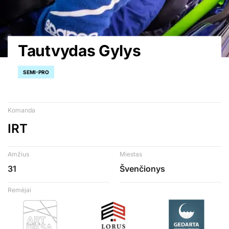
Tautvydas Gylys
SEMI-PRO
Komanda
IRT
Amžius
Miestas
31
Švenčionys
Remėjai