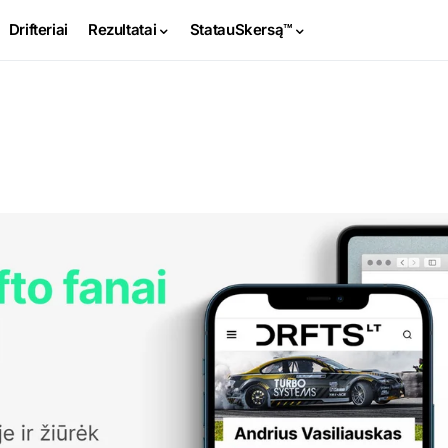
Drifteriai
Rezultatai
StatauSkersą™