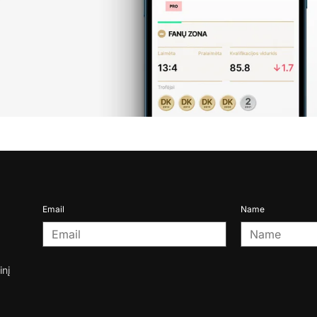
Email
Name
inį