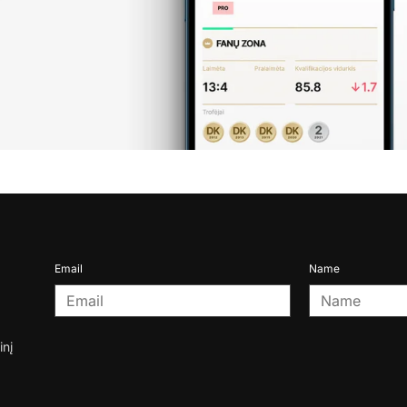
Email
Name
inį