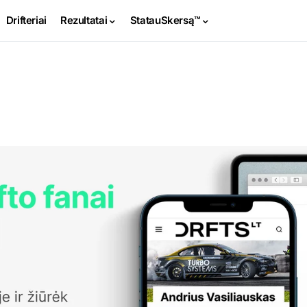
Drifteriai
Rezultatai
StatauSkersą™