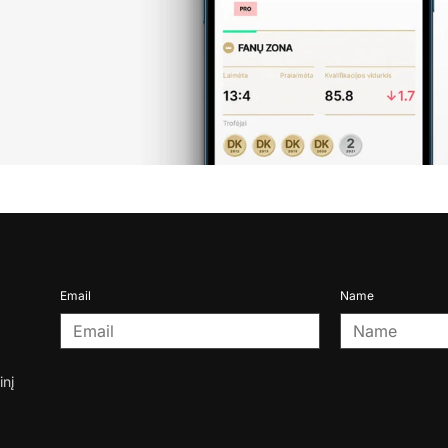
Email
Name
inį