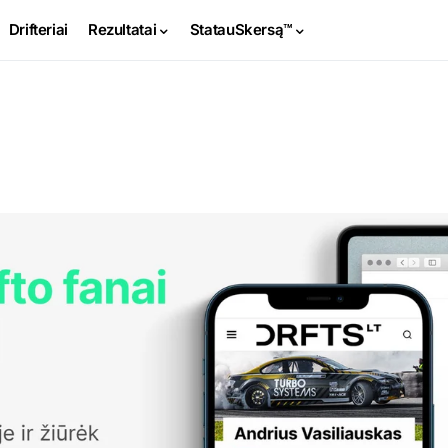
Drifteriai
Rezultatai
StatauSkersą™