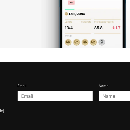
Email
Name
inį