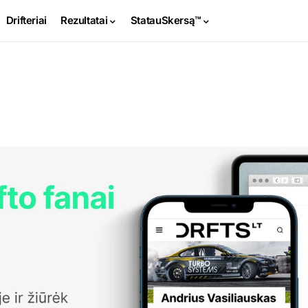
Drifteriai
Rezultatai
StatauSkersą™