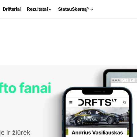
Drifteriai
Rezultatai
StatauSkersą™