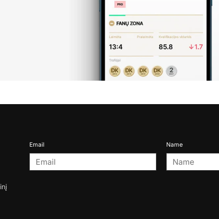
Email
Name
inį