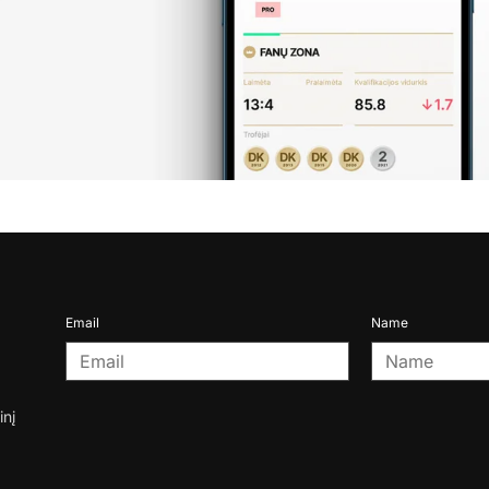
Email
Name
inį