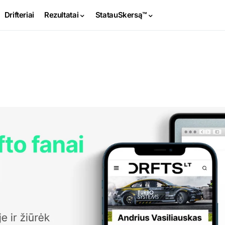
Drifteriai
Rezultatai
StatauSkersą™