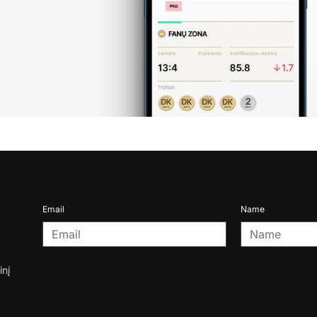
Email
Name
inį