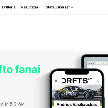
Drifteriai
Rezultatai
StatauSkersą™