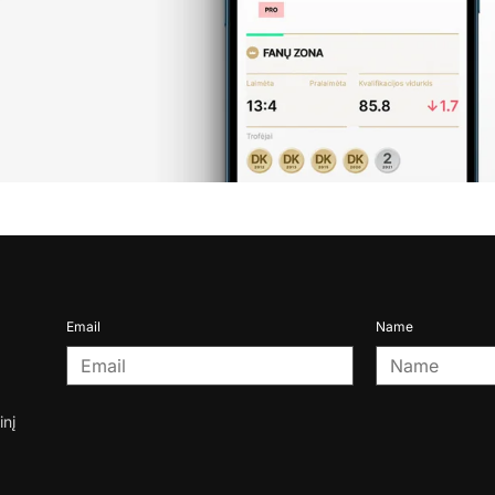
Email
Name
inį