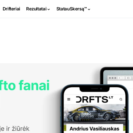
Drifteriai
Rezultatai
StatauSkersą™