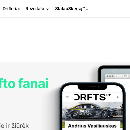
Drifteriai
Rezultatai
StatauSkersą™