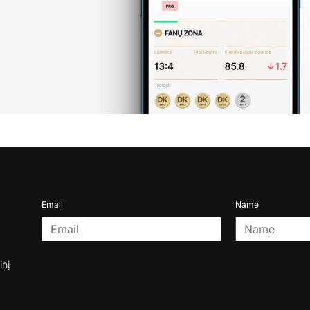
Email
Name
inį