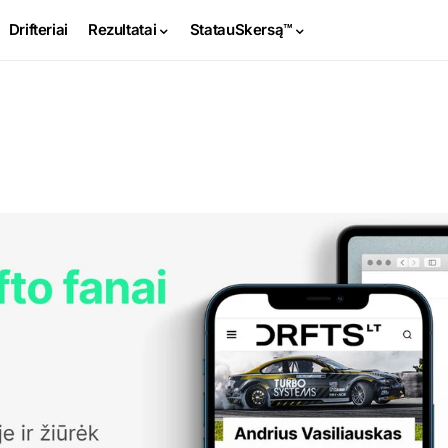
Drifteriai
Rezultatai
StatauSkersą™