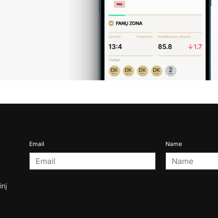
Email
Name
inį