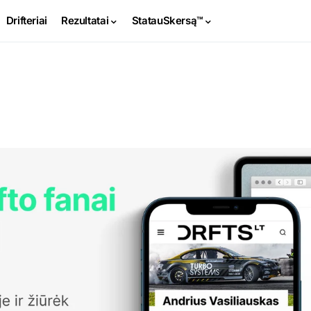
Drifteriai
Rezultatai
StatauSkersą™