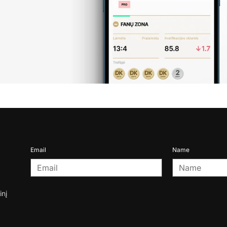
Email
Name
inį