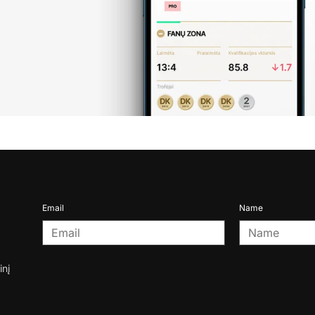
Email
Name
inį