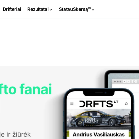
Drifteriai
Rezultatai
StatauSkersą™