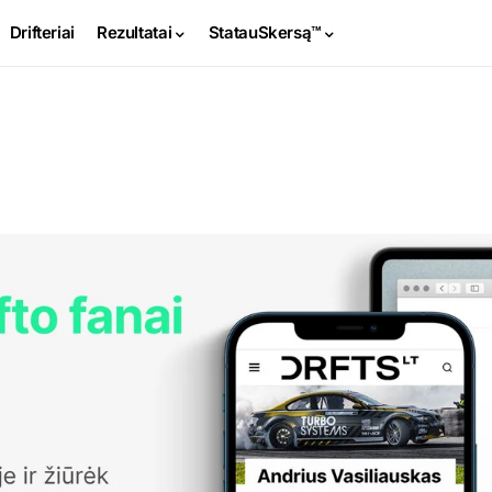
Drifteriai
Rezultatai
StatauSkersą™