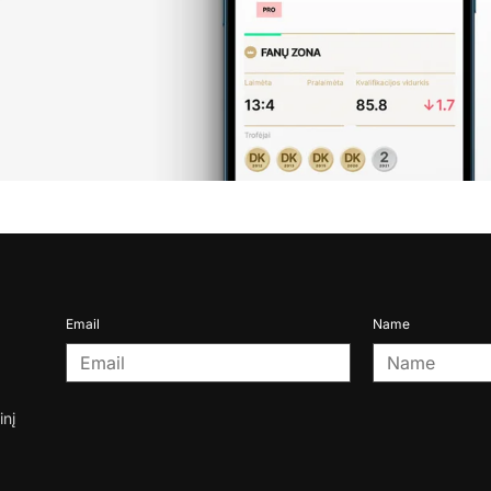
Email
Name
inį