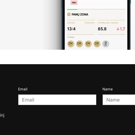
Email
Name
inį