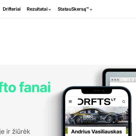
Drifteriai
Rezultatai
StatauSkersą™