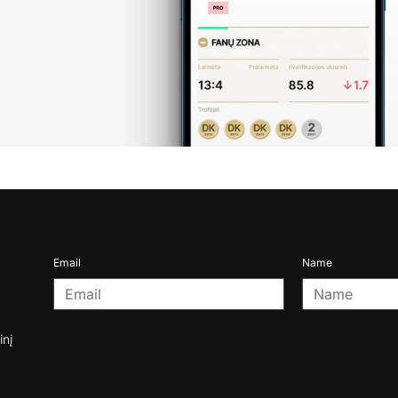
Email
Name
inį