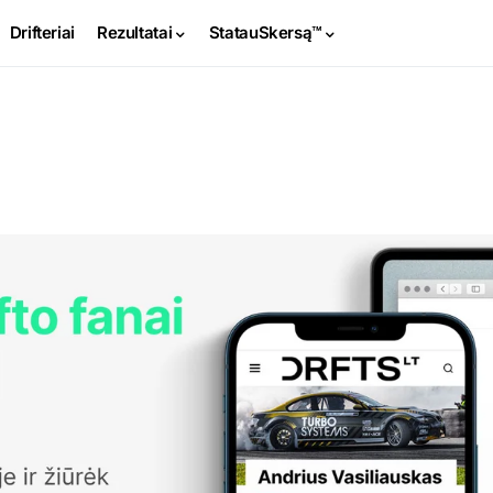
Drifteriai
Rezultatai
StatauSkersą™