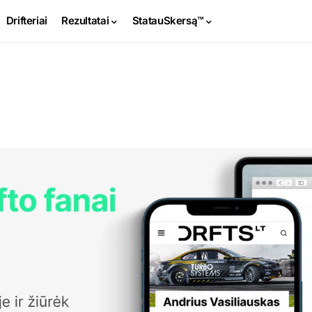
Drifteriai
Rezultatai
StatauSkersą™