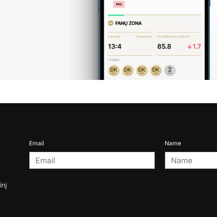
Email
Name
inį