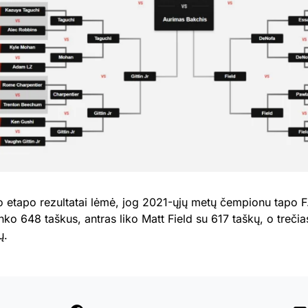
o etapo rezultatai lėmė, jog 2021-ųjų metų čempionu tapo 
nko 648 taškus, antras liko Matt Field su 617 taškų, o trečia
ų.