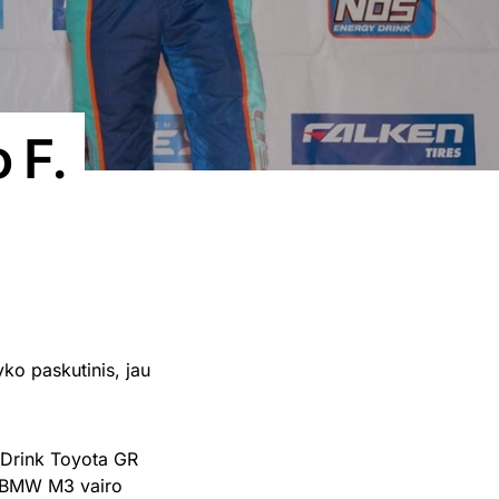
 F.
ko paskutinis, jau
y Drink Toyota GR
ž BMW M3 vairo