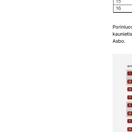
Poriniuo
kaunieti
Asbo.