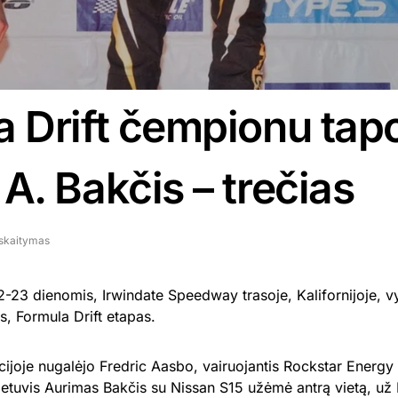
 Drift čempionu tapo
A. Bakčis – trečias
 skaitymas
2-23 dienomis, Irwindate Speedway trasoje, Kalifornijoje, vy
s, Formula Drift etapas.
acijoje nugalėjo Fredric Aasbo, vairuojantis Rockstar Energ
ietuvis Aurimas Bakčis su Nissan S15 užėmė antrą vietą, u