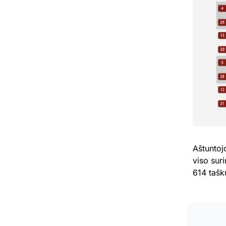
Aštuntoj
viso suri
614 tašk