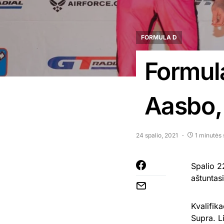
FORMULA D
Formula
Aasbo, 
24 spalio, 2021
1 minutės
Spalio 2
aštuntasi
Kvalifik
Supra. L