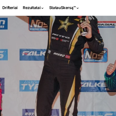
Drifteriai
Rezultatai
StatauSkersą™