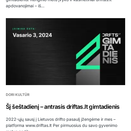
apdovanojimai – iš…
DORI KULTÜR
Šį šeštadienį – antrasis driftas.lt gimtadienis
2022-ųjų sausį į Lietuvos drifto pasaulį įžengėme ir mes –
platforma www.driftas.lt Per pirmuosius du savo gyvenimo