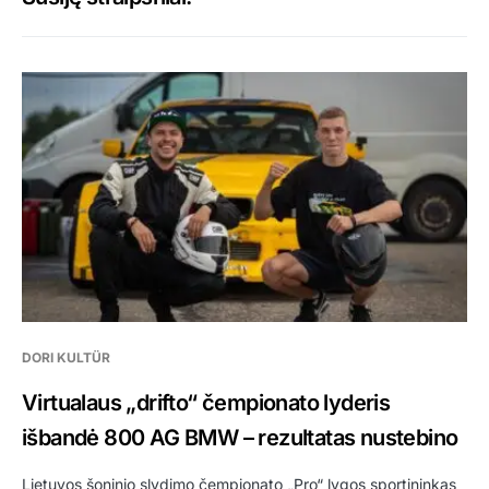
DORI KULTÜR
Virtualaus „drifto“ čempionato lyderis
išbandė 800 AG BMW – rezultatas nustebino
Lietuvos šoninio slydimo čempionato „Pro“ lygos sportininkas