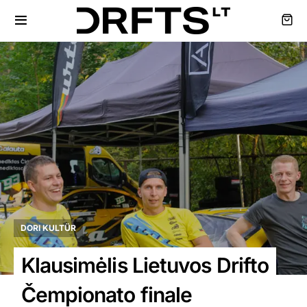
DORI KULTÜR
Klausimėlis Lietuvos Drifto
Čempionato finale