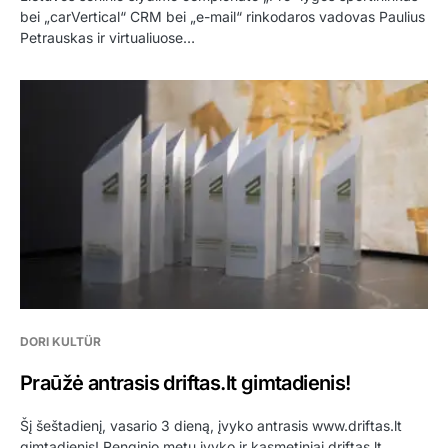
bei „carVertical“ CRM bei „e-mail“ rinkodaros vadovas Paulius
Petrauskas ir virtualiuose…
DORI KULTÜR
Praūžė antrasis driftas.lt gimtadienis!
Šį šeštadienį, vasario 3 dieną, įvyko antrasis www.driftas.lt
gimtadienis! Renginio metu įvyko ir kasmetiniai driftas.lt