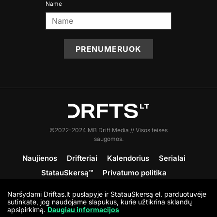
Name
PRENUMERUOK
©2022-2024 MB Drift Media // Visos teisės
saugomos.
Naujienos
Drifteriai
Kalendorius
Serialai
StatauSkersą™
Privatumo politika
Sąlygos ir nuostatos
Apie DRFTS
Kontaktai
Naršydami Driftas.lt puslapyje ir StatauSkersą el. parduotuvėje
Prisijunk
sutinkate, jog naudojame slapukus, kurie užtikrina sklandų
apsipirkimą.
Daugiau informacijos