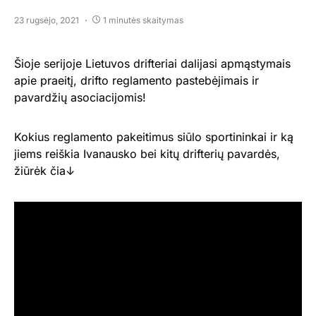
23 rugsėjo, 2021
1 minutės skaitymas
Šioje serijoje Lietuvos drifteriai dalijasi apmąstymais
apie praeitį, drifto reglamento pastebėjimais ir
pavardžių asociacijomis!
Kokius reglamento pakeitimus siūlo sportininkai ir ką
jiems reiškia Ivanausko bei kitų drifterių pavardės,
žiūrėk čia↓