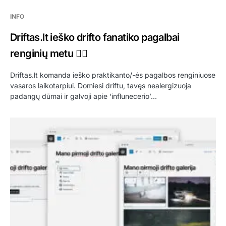
INFO
Driftas.lt ieško drifto fanatiko pagalbai
renginių metu 😶‍🌫️
Driftas.lt komanda ieško praktikanto/-ės pagalbos renginiuose
vasaros laikotarpiui. Domiesi driftu, tavęs nealergizuoja
padangų dūmai ir galvoji apie ‘influnecerio’…