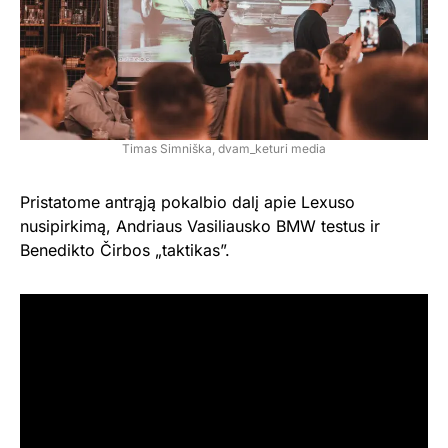
Timas Simniška, dvam_keturi media
Pristatome antrąją pokalbio dalį apie Lexuso
nusipirkimą, Andriaus Vasiliausko BMW testus ir
Benedikto Čirbos „taktikas”.