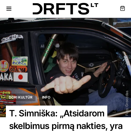
Foto: Groozdas
DORI KULTÜR
INFO
T. Simniška: „Atsidarom
skelbimus pirmą nakties, yra