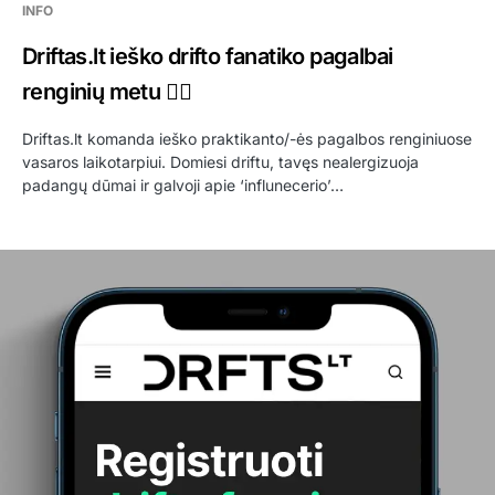
INFO
Driftas.lt ieško drifto fanatiko pagalbai
renginių metu 😶‍🌫️
Driftas.lt komanda ieško praktikanto/-ės pagalbos renginiuose
vasaros laikotarpiui. Domiesi driftu, tavęs nealergizuoja
padangų dūmai ir galvoji apie ‘influnecerio’…