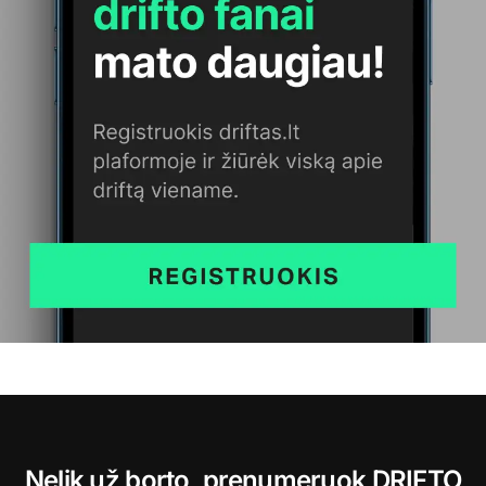
Nelik už borto, prenumeruok DRIFTO