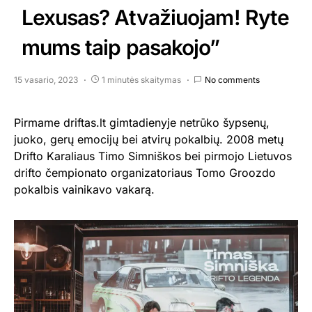
Lexusas? Atvažiuojam! Ryte
mums taip pasakojo”
15 vasario, 2023
1 minutės skaitymas
No comments
Pirmame driftas.lt gimtadienyje netrūko šypsenų,
juoko, gerų emocijų bei atvirų pokalbių. 2008 metų
Drifto Karaliaus Timo Simniškos bei pirmojo Lietuvos
drifto čempionato organizatoriaus Tomo Groozdo
pokalbis vainikavo vakarą.