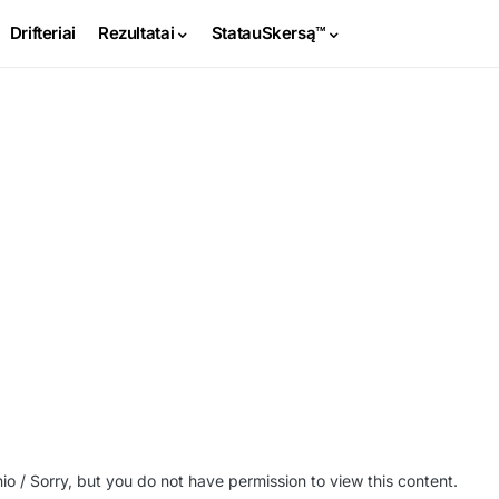
Drifteriai
Rezultatai
StatauSkersą™
inio / Sorry, but you do not have permission to view this content.