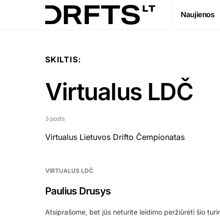
Naujienos
SKILTIS:
Virtualus LDČ
3 posts
Virtualus Lietuvos Drifto Čempionatas
VIRTUALUS LDČ
Paulius Drusys
Atsiprašome, bet jūs neturite leidimo peržiūrėti šio tur