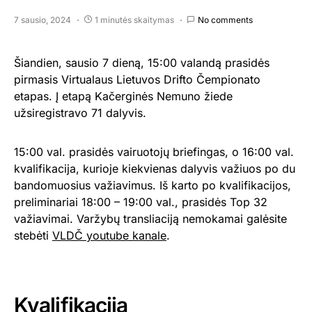
7 sausio, 2024
1 minutės skaitymas
No comments
Šiandien, sausio 7 dieną, 15:00 valandą prasidės
pirmasis Virtualaus Lietuvos Drifto Čempionato
etapas. Į etapą Kačerginės Nemuno žiede
užsiregistravo 71 dalyvis.
15:00 val. prasidės vairuotojų briefingas, o 16:00 val.
kvalifikacija, kurioje kiekvienas dalyvis važiuos po du
bandomuosius važiavimus. Iš karto po kvalifikacijos,
preliminariai 18:00 – 19:00 val., prasidės Top 32
važiavimai. Varžybų transliaciją nemokamai galėsite
stebėti
VLDČ youtube kanale
.
Kvalifikacija