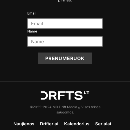
Email
Name
PRENUMERUOK
©2022-2024 MB Drift Media // Visos teisės
saugomos.
Naujienos
Drifteriai
Kalendorius
Serialai