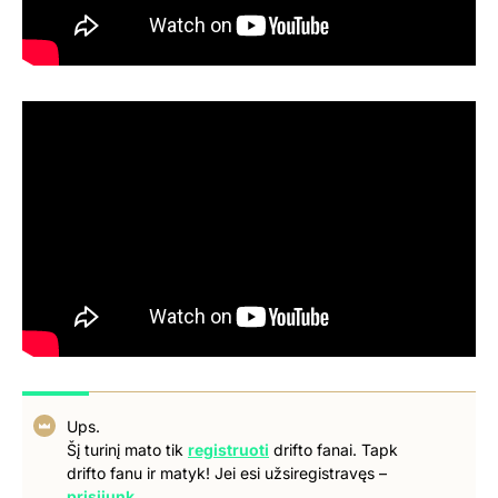
Ups.
Šį turinį mato tik
registruoti
drifto fanai. Tapk
drifto fanu ir matyk! Jei esi užsiregistravęs –
prisijunk.