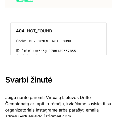
Svarbi žinutė
Jeigu norite paremti Virtualų Lietuvos Drifto
Čempionatą ar tapti jo rėmėju, kviečiame susisiekti su
organizatoriais
Instagrame
arba parašyti emailą
adresu virtualusldc [at]gmail.com