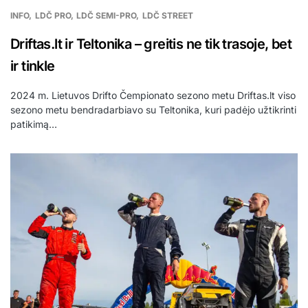
INFO
LDČ PRO
LDČ SEMI-PRO
LDČ STREET
Driftas.lt ir Teltonika – greitis ne tik trasoje, bet
ir tinkle
2024 m. Lietuvos Drifto Čempionato sezono metu Driftas.lt viso
sezono metu bendradarbiavo su Teltonika, kuri padėjo užtikrinti
patikimą…